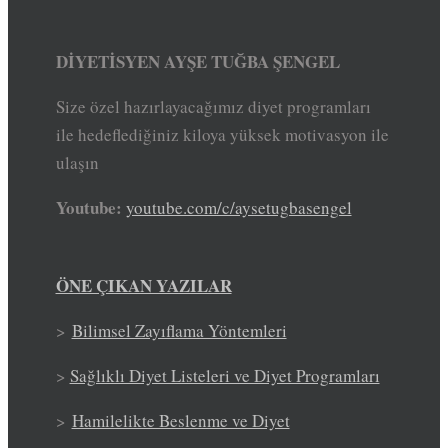
DİYETİSYEN AYŞE TUĞBA ŞENGEL
Size özel hazırlayacağımız diyet programları
ile hedeflediğiniz kiloya yüksek motivasyon ile
ulaşın
Youtube:
youtube.com/c/aysetugbasengel
ÖNE ÇIKAN YAZILAR
>
Bilimsel Zayıflama Yöntemleri
>
Sağlıklı Diyet Listeleri ve Diyet Programları
>
Hamilelikte Beslenme ve Diyet