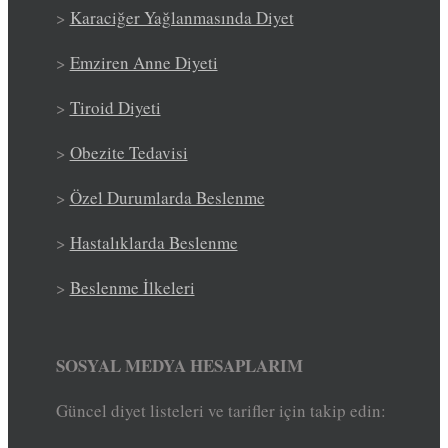
>
Karaciğer Yağlanmasında Diyet
>
Emziren Anne Diyeti
>
Tiroid Diyeti
>
Obezite Tedavisi
>
Özel Durumlarda Beslenme
>
Hastalıklarda Beslenme
>
Beslenme İlkeleri
SOSYAL MEDYA HESAPLARIM
Güncel diyet listeleri ve tarifler için takip edin: