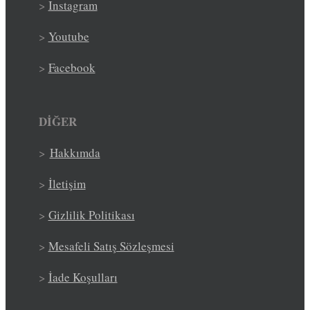
>
Instagram
>
Youtube
>
Facebook
DİĞER
>
Hakkımda
>
İletişim
>
Gizlilik Politikası
>
Mesafeli Satış Sözleşmesi
>
İade Koşulları