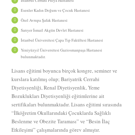
İstanbul Cerrahi Fulya Hastanesi
Esenler Kadın Doğum ve Çocuk Hastanesi
Özel Avrupa Şafak Hastanesi
Sarıyer İsmail Akgün Devlet Hastanesi
İstanbul Üniversitesi Çapa Tıp Fakültesi Hastanesi
Yeniyüzyıl Üniversitesi Gaziosmanpaşa Hastanesi
bulunmaktadır.
Lisans eğitimi boyunca birçok kongre, seminer ve
kurslara katılmış olup; Bariyatrik Cerrahi
Diyetisyenliği, Renal Diyetisyenlik, Yeme
Bozuklukları Diyetisyenliği eğitimlerine ait
sertifikaları bulunmaktadır. Lisans eğitimi sırasında
“İlköğretim Okullarındaki Çocuklarda Sağlıklı
Beslenme ve Obezite Taraması” ve “Besin İlaç
Etkileşimi” çalışmalarında görev almıştır.