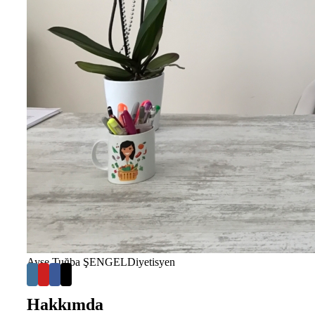
Ayşe Tuğba ŞENGEL
Diyetisyen
Hakkımda