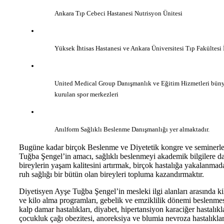
Ankara Tıp Cebeci Hastanesi Nutrisyon Ünitesi
Yüksek İhtisas Hastanesi ve Ankara Üniversitesi Tıp Fakültesi 
United Medical Group Danışmanlık ve Eğitim Hizmetleri büny
kurulan spor merkezleri
Anılform Sağlıklı Beslenme Danışmanlığı yer almaktadır.
Bugüne kadar birçok Beslenme ve Diyetetik kongre ve seminerler
Tuğba Şengel’in amacı, sağlıklı beslenmeyi akademik bilgilere d
bireylerin yaşam kalitesini artırmak, birçok hastalığa yakalanmada
ruh sağlığı bir bütün olan bireyleri topluma kazandırmaktır.
Diyetisyen Ayşe Tuğba Şengel’in mesleki ilgi alanları arasında ki
ve kilo alma programları, gebelik ve emziklilik dönemi beslenme
kalp damar hastalıkları, diyabet, hipertansiyon karaciğer hastalı
çocukluk çağı obezitesi, anoreksiya ve blumia nevroza hastalıkla