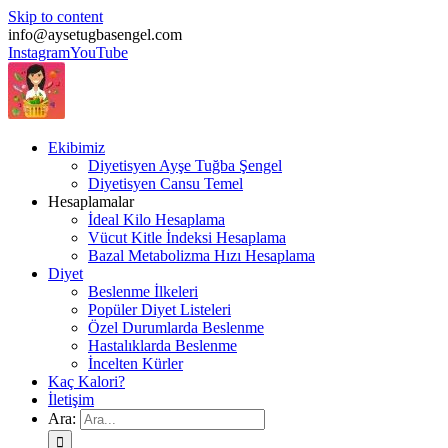
Skip to content
info@aysetugbasengel.com
Instagram
YouTube
Ekibimiz
Diyetisyen Ayşe Tuğba Şengel
Diyetisyen Cansu Temel
Hesaplamalar
İdeal Kilo Hesaplama
Vücut Kitle İndeksi Hesaplama
Bazal Metabolizma Hızı Hesaplama
Diyet
Beslenme İlkeleri
Popüler Diyet Listeleri
Özel Durumlarda Beslenme
Hastalıklarda Beslenme
İncelten Kürler
Kaç Kalori?
İletişim
Ara: