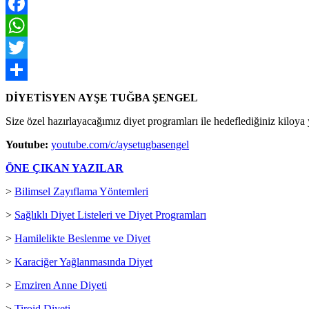
Facebook
WhatsApp
Twitter
Paylaş
DİYETİSYEN AYŞE TUĞBA ŞENGEL
Size özel hazırlayacağımız diyet programları ile hedeflediğiniz kiloya
Youtube:
youtube.com/c/aysetugbasengel
ÖNE ÇIKAN YAZILAR
>
Bilimsel Zayıflama Yöntemleri
>
Sağlıklı Diyet Listeleri ve Diyet Programları
>
Hamilelikte Beslenme ve Diyet
>
Karaciğer Yağlanmasında Diyet
>
Emziren Anne Diyeti
>
Tiroid Diyeti