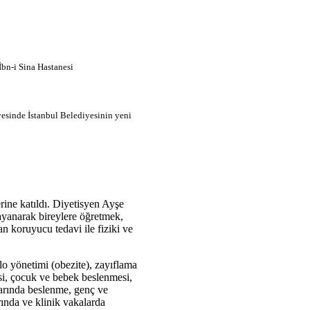
İbn-i Sina Hastanesi
esinde İstanbul Belediyesinin yeni
ine katıldı. Diyetisyen Ayşe
ayanarak bireylere öğretmek,
n koruyucu tedavi ile fiziki ve
lo yönetimi (obezite), zayıflama
si, çocuk ve bebek beslenmesi,
klarında beslenme, genç ve
rında ve klinik vakalarda