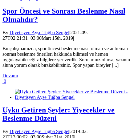
Spor Öncesi ve Sonrası Beslenme Nasıl
Olmalıdır?
By
Diyetisyen Ayşe Tuğba Şengel
|
2021-09-
27T02:21:31+03:00
Mart 15th, 2019
|
Bu çalışmamızda, spor öncesi beslenme nasıl olmalı ve antreman
sonrası beslenme önerileri hakkında bilimsel ve hemen
uygulayabileceğiiz bilgilere yer verdik. Sorularınız olursa, yazının
altına yorum olarak bırakabilirsiniz. Spor yapan bireyler [...]
Devamı
0
Uyku Getiren Şeyler: Yiyecekler ve
Beslenme Düzeni
By
Diyetisyen Ayşe Tuğba Şengel
|
2019-02-
21T13:30:02+03:00
Şubat 21st, 2019
|