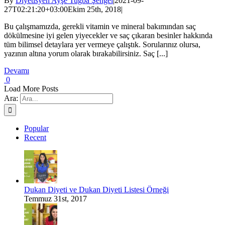
By
Diyetisyen Ayşe Tuğba Şengel
|
2021-09-
27T02:21:20+03:00
Ekim 25th, 2018
|
Bu çalışmamızda, gerekli vitamin ve mineral bakımından saç
dökülmesine iyi gelen yiyecekler ve saç çıkaran besinler hakkında
tüm bilimsel detaylara yer vermeye çalıştık. Sorularınız olursa,
yazının altına yorum olarak bırakabilirsiniz. Saç [...]
Devamı
0
Load More Posts
Ara:
Popular
Recent
Dukan Diyeti ve Dukan Diyeti Listesi Örneği
Temmuz 31st, 2017