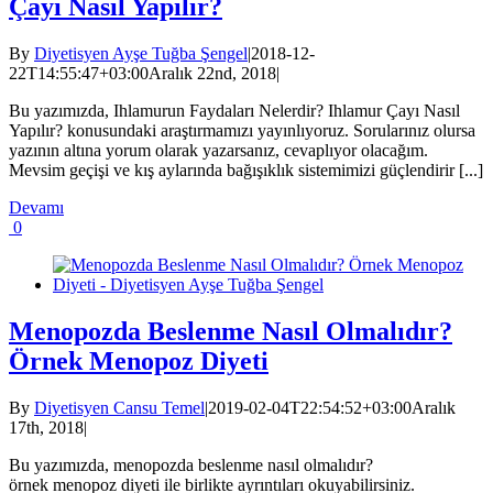
Çayı Nasıl Yapılır?
By
Diyetisyen Ayşe Tuğba Şengel
|
2018-12-
22T14:55:47+03:00
Aralık 22nd, 2018
|
Bu yazımızda, Ihlamurun Faydaları Nelerdir? Ihlamur Çayı Nasıl
Yapılır? konusundaki araştırmamızı yayınlıyoruz. Sorularınız olursa
yazının altına yorum olarak yazarsanız, cevaplıyor olacağım.
Mevsim geçişi ve kış aylarında bağışıklık sistemimizi güçlendirir [...]
Devamı
0
Menopozda Beslenme Nasıl Olmalıdır?
Örnek Menopoz Diyeti
By
Diyetisyen Cansu Temel
|
2019-02-04T22:54:52+03:00
Aralık
17th, 2018
|
Bu yazımızda, menopozda beslenme nasıl olmalıdır?
örnek menopoz diyeti ile birlikte ayrıntıları okuyabilirsiniz.