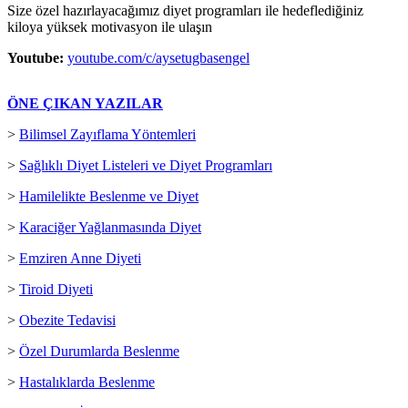
Size özel hazırlayacağımız diyet programları ile hedeflediğiniz
kiloya yüksek motivasyon ile ulaşın
Youtube:
youtube.com/c/aysetugbasengel
ÖNE ÇIKAN YAZILAR
>
Bilimsel Zayıflama Yöntemleri
>
Sağlıklı Diyet Listeleri ve Diyet Programları
>
Hamilelikte Beslenme ve Diyet
>
Karaciğer Yağlanmasında Diyet
>
Emziren Anne Diyeti
>
Tiroid Diyeti
>
Obezite Tedavisi
>
Özel Durumlarda Beslenme
>
Hastalıklarda Beslenme