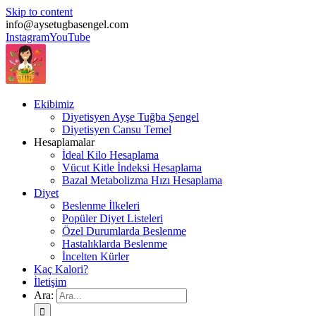
Skip to content
info@aysetugbasengel.com
Instagram
YouTube
Ekibimiz
Diyetisyen Ayşe Tuğba Şengel
Diyetisyen Cansu Temel
Hesaplamalar
İdeal Kilo Hesaplama
Vücut Kitle İndeksi Hesaplama
Bazal Metabolizma Hızı Hesaplama
Diyet
Beslenme İlkeleri
Popüler Diyet Listeleri
Özel Durumlarda Beslenme
Hastalıklarda Beslenme
İncelten Kürler
Kaç Kalori?
İletişim
Ara: