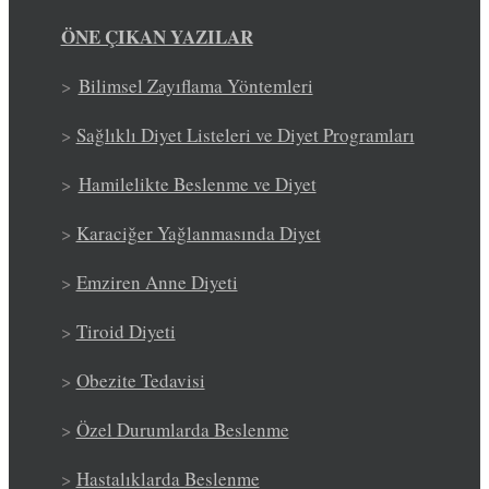
ÖNE ÇIKAN YAZILAR
>
Bilimsel Zayıflama Yöntemleri
>
Sağlıklı Diyet Listeleri ve Diyet Programları
>
Hamilelikte Beslenme ve Diyet
>
Karaciğer Yağlanmasında Diyet
>
Emziren Anne Diyeti
>
Tiroid Diyeti
>
Obezite Tedavisi
>
Özel Durumlarda Beslenme
>
Hastalıklarda Beslenme