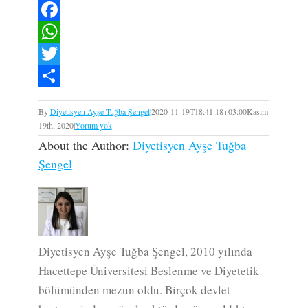
Facebook
WhatsApp
Twitter
Paylaş
By
Diyetisyen Ayşe Tuğba Şengel
|
2020-11-19T18:41:18+03:00
Kasım
19th, 2020
|
Yorum yok
About the Author:
Diyetisyen Ayşe Tuğba
Şengel
Diyetisyen Ayşe Tuğba Şengel, 2010 yılında
Hacettepe Üniversitesi Beslenme ve Diyetetik
bölümünden mezun oldu. Birçok devlet