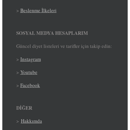
>
Beslenme İlkeleri
SOSYAL MEDYA HESAPLARIM
Güncel diyet listeleri ve tarifler için takip edin:
>
Instagram
>
Youtube
>
Facebook
DİĞER
>
Hakkımda