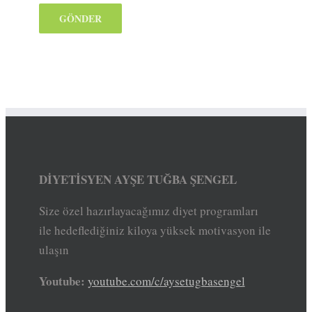
DİYETİSYEN AYŞE TUĞBA ŞENGEL
Size özel hazırlayacağımız diyet programları
ile hedeflediğiniz kiloya yüksek motivasyon ile
ulaşın
Youtube:
youtube.com/c/aysetugbasengel