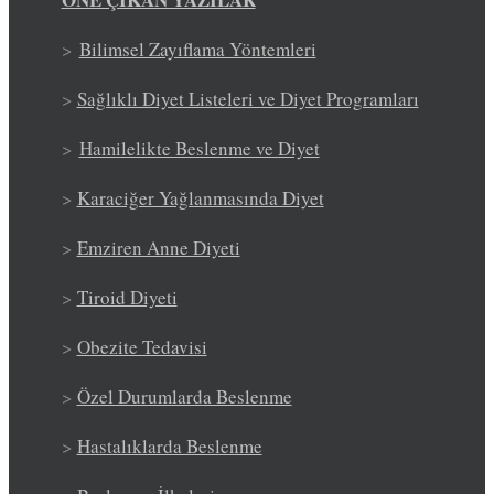
>
Bilimsel Zayıflama Yöntemleri
>
Sağlıklı Diyet Listeleri ve Diyet Programları
>
Hamilelikte Beslenme ve Diyet
>
Karaciğer Yağlanmasında Diyet
>
Emziren Anne Diyeti
>
Tiroid Diyeti
>
Obezite Tedavisi
>
Özel Durumlarda Beslenme
>
Hastalıklarda Beslenme