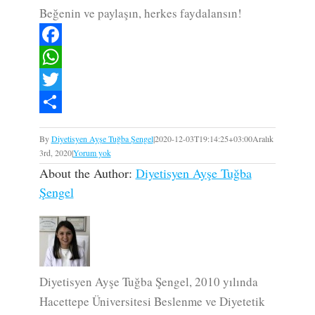
Beğenin ve paylaşın, herkes faydalansın!
Facebook
WhatsApp
Twitter
Paylaş
By
Diyetisyen Ayşe Tuğba Şengel
|
2020-12-03T19:14:25+03:00
Aralık
3rd, 2020
|
Yorum yok
About the Author:
Diyetisyen Ayşe Tuğba
Şengel
Diyetisyen Ayşe Tuğba Şengel, 2010 yılında
Hacettepe Üniversitesi Beslenme ve Diyetetik