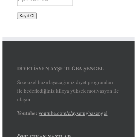
DİYETİSYEN AYŞE TUĞBA ŞENGEL
Size özel hazırlayacağımız diyet programları
ile hedeflediğiniz kiloya yüksek motivasyon ile
ulaşın
Youtube:
youtube.com/c/aysetugbasengel
ÖNE ÇIKAN YAZILAR