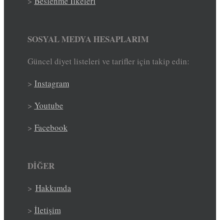
>
Beslenme İlkeleri
SOSYAL MEDYA HESAPLARIM
Güncel diyet listeleri ve tarifler için takip edin:
>
Instagram
>
Youtube
>
Facebook
DİĞER
>
Hakkımda
>
İletişim