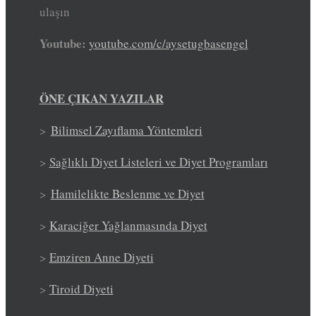
ulaşın
Youtube:
youtube.com/c/aysetugbasengel
ÖNE ÇIKAN YAZILAR
>
Bilimsel Zayıflama Yöntemleri
>
Sağlıklı Diyet Listeleri ve Diyet Programları
>
Hamilelikte Beslenme ve Diyet
>
Karaciğer Yağlanmasında Diyet
>
Emziren Anne Diyeti
>
Tiroid Diyeti