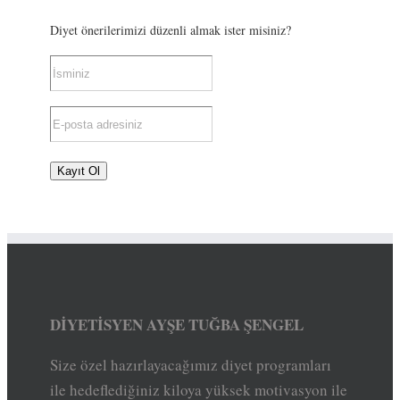
Diyet önerilerimizi düzenli almak ister misiniz?
DİYETİSYEN AYŞE TUĞBA ŞENGEL
Size özel hazırlayacağımız diyet programları
ile hedeflediğiniz kiloya yüksek motivasyon ile