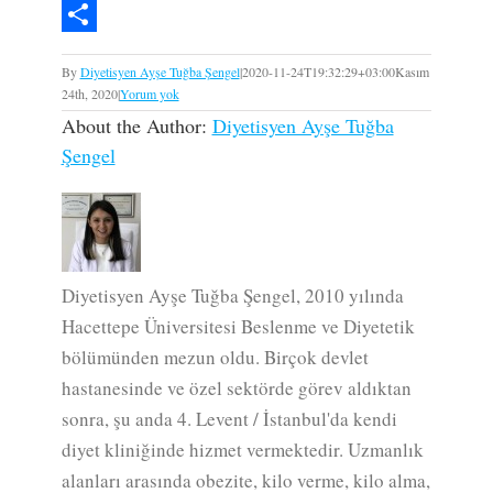
Twitter
Paylaş
By
Diyetisyen Ayşe Tuğba Şengel
|
2020-11-24T19:32:29+03:00
Kasım
24th, 2020
|
Yorum yok
About the Author:
Diyetisyen Ayşe Tuğba
Şengel
Diyetisyen Ayşe Tuğba Şengel, 2010 yılında
Hacettepe Üniversitesi Beslenme ve Diyetetik
bölümünden mezun oldu. Birçok devlet
hastanesinde ve özel sektörde görev aldıktan
sonra, şu anda 4. Levent / İstanbul'da kendi
diyet kliniğinde hizmet vermektedir. Uzmanlık
alanları arasında obezite, kilo verme, kilo alma,