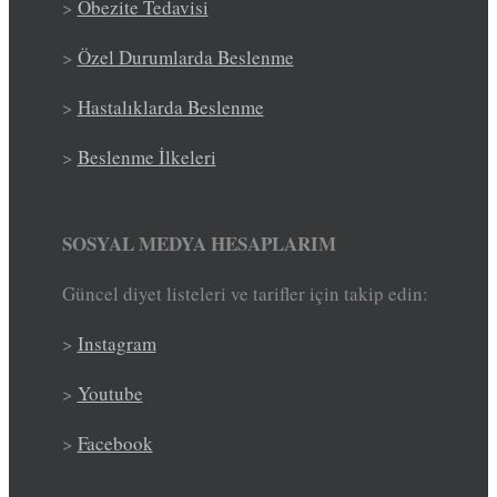
>
Obezite Tedavisi
>
Özel Durumlarda Beslenme
>
Hastalıklarda Beslenme
>
Beslenme İlkeleri
SOSYAL MEDYA HESAPLARIM
Güncel diyet listeleri ve tarifler için takip edin:
>
Instagram
>
Youtube
>
Facebook