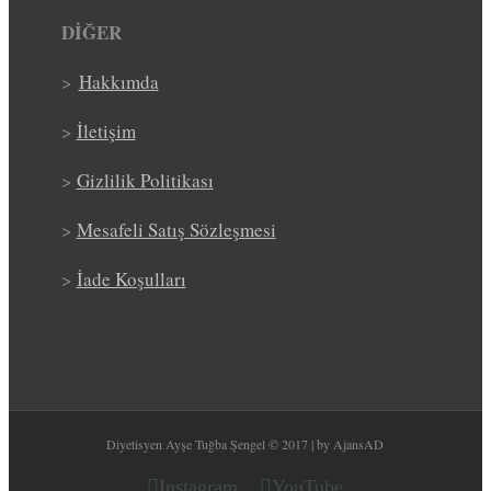
DİĞER
>
Hakkımda
>
İletişim
>
Gizlilik Politikası
>
Mesafeli Satış Sözleşmesi
>
İade Koşulları
Diyetisyen Ayşe Tuğba Şengel © 2017 | by AjansAD
Instagram
YouTube