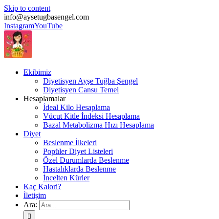
Skip to content
info@aysetugbasengel.com
Instagram
YouTube
Ekibimiz
Diyetisyen Ayşe Tuğba Şengel
Diyetisyen Cansu Temel
Hesaplamalar
İdeal Kilo Hesaplama
Vücut Kitle İndeksi Hesaplama
Bazal Metabolizma Hızı Hesaplama
Diyet
Beslenme İlkeleri
Popüler Diyet Listeleri
Özel Durumlarda Beslenme
Hastalıklarda Beslenme
İncelten Kürler
Kaç Kalori?
İletişim
Ara: