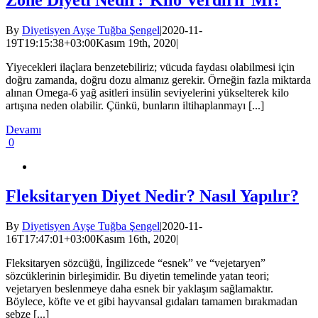
By
Diyetisyen Ayşe Tuğba Şengel
|
2020-11-
19T19:15:38+03:00
Kasım 19th, 2020
|
Yiyecekleri ilaçlara benzetebiliriz; vücuda faydası olabilmesi için
doğru zamanda, doğru dozu almanız gerekir. Örneğin fazla miktarda
alınan Omega-6 yağ asitleri insülin seviyelerini yükselterek kilo
artışına neden olabilir. Çünkü, bunların iltihaplanmayı [...]
Devamı
0
Fleksitaryen Diyet Nedir? Nasıl Yapılır?
By
Diyetisyen Ayşe Tuğba Şengel
|
2020-11-
16T17:47:01+03:00
Kasım 16th, 2020
|
Fleksitaryen sözcüğü, İngilizcede “esnek” ve “vejetaryen”
sözcüklerinin birleşimidir. Bu diyetin temelinde yatan teori;
vejetaryen beslenmeye daha esnek bir yaklaşım sağlamaktır.
Böylece, köfte ve et gibi hayvansal gıdaları tamamen bırakmadan
sebze [...]