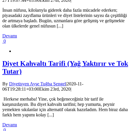
27T19:07:44+03:00
Ekim 27th, 2020
|
İnsan nüfusu, kilolarıyla giderek daha fazla mücadele ederken;
piyasadaki zayıflama ürünleri ve diyet listelerinin sayısı da çeşitliliği
de artmaya başladı. Bugün, uzmanlara göre gelişmiş ve gelişmekte
olan ülkelerde genel nüfusun [...]
Devamı
0
Diyet Kahvaltı Tarifi (Yağ Yaktırır ve Tok
Tutar)
By
Diyetisyen Ayşe Tuğba Şengel
|
2020-11-
06T19:28:11+03:00
Ekim 23rd, 2020
|
Herkese merhaba! Yine, çok beğeneceğiniz bir tarif ile
karşınızdayım. Bu diyet kahvaltı tarifini; hep yumurta, peynir
yemekten sıkılanlar için alternatif olarak hazırladım. Hem biraz daha
farklı hem yapımı kolay [...]
Devamı
0