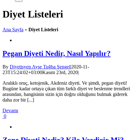
Diyet Listeleri
Ana Sayfa
»
Diyet Listeleri
Pegan Diyeti Nedir, Nasıl Yapılır?
By
Diyetisyen Ayşe Tuğba Şengel
|
2020-11-
23T15:24:02+03:00
Kasım 23rd, 2020
|
Aralıklı oruç, ketojenik, Akdeniz diyeti. Ve şimdi, pegan diyeti!
Bugüne kadar ortaya çıkan tüm farklı diyet ve beslenme trendleri
arasından, hangisinin sizin için doğru olduğunu bulmak giderek
daha zor bir [...]
Devamı
0
Zone Diyeti Nedir? Kilo Verdirir Mi?