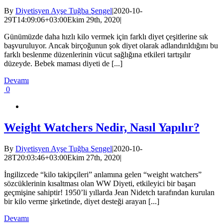
By
Diyetisyen Ayşe Tuğba Şengel
|
2020-10-
29T14:09:06+03:00
Ekim 29th, 2020
|
Günümüzde daha hızlı kilo vermek için farklı diyet çeşitlerine sık
başvuruluyor. Ancak birçoğunun şok diyet olarak adlandırıldığını bu
farklı beslenme düzenlerinin vücut sağlığına etkileri tartışılır
düzeyde. Bebek maması diyeti de [...]
Devamı
0
Weight Watchers Nedir, Nasıl Yapılır?
By
Diyetisyen Ayşe Tuğba Şengel
|
2020-10-
28T20:03:46+03:00
Ekim 27th, 2020
|
İngilizcede “kilo takipçileri” anlamına gelen “weight watchers”
sözcüklerinin kısaltması olan WW Diyeti, etkileyici bir başarı
geçmişine sahiptir! 1950’li yıllarda Jean Nidetch tarafından kurulan
bir kilo verme şirketinde, diyet desteği arayan [...]
Devamı