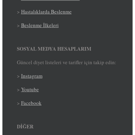
>
Hastalıklarda Beslenme
>
Beslenme İlkeleri
SOSYAL MEDYA HESAPLARIM
Güncel diyet listeleri ve tarifler için takip edin:
>
Instagram
>
Youtube
>
Facebook
DİĞER