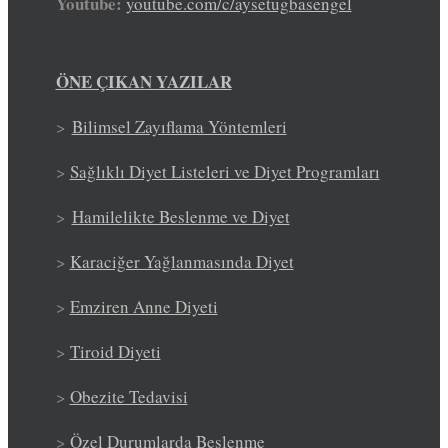
Youtube:
youtube.com/c/aysetugbasengel
ÖNE ÇIKAN YAZILAR
>
Bilimsel Zayıflama Yöntemleri
>
Sağlıklı Diyet Listeleri ve Diyet Programları
>
Hamilelikte Beslenme ve Diyet
>
Karaciğer Yağlanmasında Diyet
>
Emziren Anne Diyeti
>
Tiroid Diyeti
>
Obezite Tedavisi
>
Özel Durumlarda Beslenme