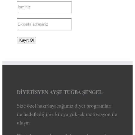
DİYETİSYEN AYŞE TUĞBA ŞENGEL
Size özel hazırlayacağımız diyet programları
ile hedeflediğiniz kiloya yüksek motivasyon ile
ulaşın