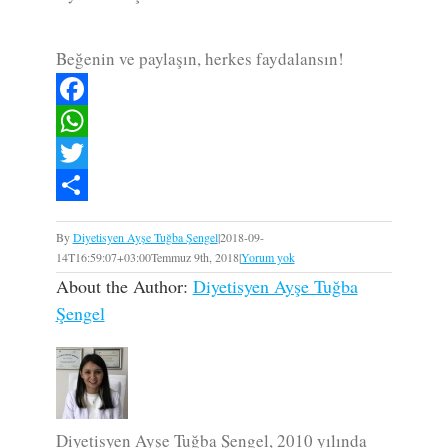
Beğenin ve paylaşın, herkes faydalansın!
Facebook
WhatsApp
Twitter
Paylaş
By
Diyetisyen Ayşe Tuğba Şengel
|
2018-09-
14T16:59:07+03:00
Temmuz 9th, 2018
|
Yorum yok
About the Author:
Diyetisyen Ayşe Tuğba
Şengel
Diyetisyen Ayşe Tuğba Şengel, 2010 yılında